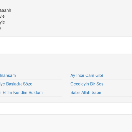
aaaahh
yle
yle
m
 İnansam
Ay İnce Cam Gibi
iye Başladık Söze
Geceleyin Bir Ses
 Ettim Kendim Buldum
Sabır Allah Sabır