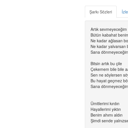
Şarkı Sözleri
İzl
Artık sevmeyeceğim
Bütün kabahat beni
Ne kadar ağlasan b
Ne kadar yalvarsan 
Sana dönmeyeceği
Bitsin artık bu çile
Çekemem bile bile 
Sen ne söylersen sö
Bu hayat geçmez bö
Sana dönmeyeceği
Ümitlerimi kırdın
Hayallerimi yıktın
Benim ahımı aldın
Şimdi sende yalnızsı