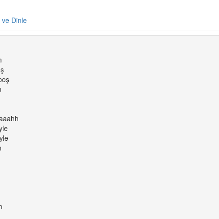
e ve Dinle
m
oş
boş
m
aaaahh
yle
yle
m
n