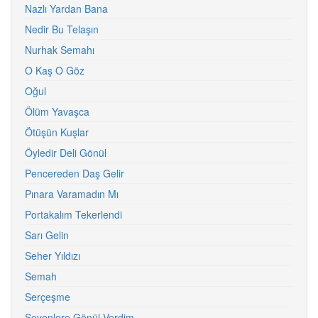
Nazlı Yardan Bana
Nedir Bu Telaşın
Nurhak Semahı
O Kaş O Göz
Oğul
Ölüm Yavaşca
Ötüşün Kuşlar
Öyledir Deli Gönül
Pencereden Daş Gelir
Pınara Varamadın Mı
Portakalım Tekerlendi
Sarı Gelin
Seher Yıldızı
Semah
Serçeşme
Sevenlere Gönül Verdim