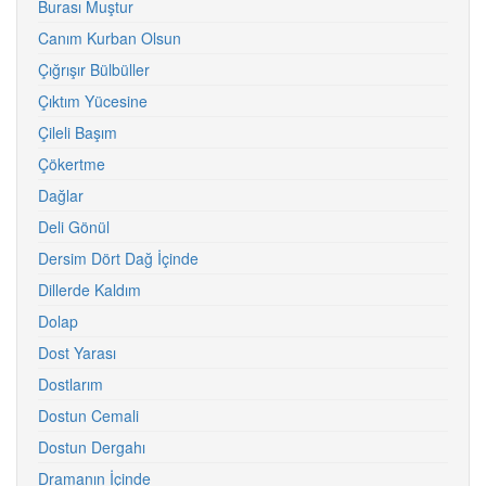
Burası Muştur
Canım Kurban Olsun
Çığrışır Bülbüller
Çıktım Yücesine
Çileli Başım
Çökertme
Dağlar
Deli Gönül
Dersim Dört Dağ İçinde
Dillerde Kaldım
Dolap
Dost Yarası
Dostlarım
Dostun Cemali
Dostun Dergahı
Dramanın İçinde