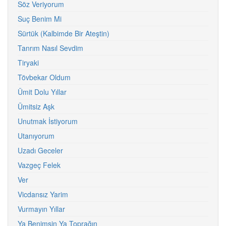
Söz Veriyorum
Suç Benim Mi
Sürtük (Kalbimde Bir Ateştin)
Tanrım Nasıl Sevdim
Tiryaki
Tövbekar Oldum
Ümit Dolu Yıllar
Ümitsiz Aşk
Unutmak İstiyorum
Utanıyorum
Uzadı Geceler
Vazgeç Felek
Ver
Vicdansız Yarim
Vurmayın Yıllar
Ya Benimsin Ya Toprağın