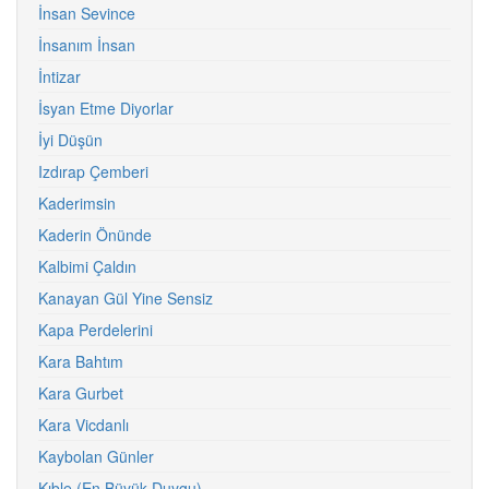
İnsan Sevince
İnsanım İnsan
İntizar
İsyan Etme Diyorlar
İyi Düşün
Izdırap Çemberi
Kaderimsin
Kaderin Önünde
Kalbimi Çaldın
Kanayan Gül Yine Sensiz
Kapa Perdelerini
Kara Bahtım
Kara Gurbet
Kara Vicdanlı
Kaybolan Günler
Kıble (En Büyük Duygu)