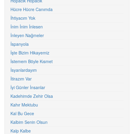
Hopacık Hopacık
Hücre Hücre Canımda
İhtiyacım Yok
İnim İnim İnlesen
İnleyen Nağmeler
İspanyola
İşte Bizim Hikayemiz
İstemem Böyle Kısmet
İsyanlardayım
İtirazım Var
İyi Günler İnsanlar
Kadehimde Zehir Olsa
Kahır Mektubu
Kal Bu Gece
Kalbim Senin Olsun
Kalp Kalbe