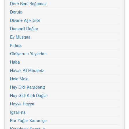
Dere Beni Boğamaz
Derule
Divane Aşık Gibi
Dumanli Dağlar
Ey Mustafa
Fırtına
Gidiyorum Yayladan
Haba
Havaz Ail Meraletz
Hele Mele
Hey Gidi Karadeniz
Hey Gidi Karlı Dağlar
Heyya Heyya
İgzali-na
Kar Yağar Karamişe
Karadeniz Karasun