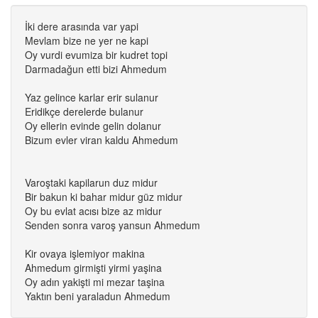
İki dere arasında var yapi
Mevlam bize ne yer ne kapi
Oy vurdi evumiza bir kudret topi
Darmadağun etti bizi Ahmedum
Yaz gelince karlar erir sulanur
Eridikçe derelerde bulanur
Oy ellerin evinde gelin dolanur
Bizum evler viran kaldu Ahmedum
Varoştaki kapilarun duz midur
Bir bakun ki bahar midur güz midur
Oy bu evlat acısı bize az midur
Senden sonra varoş yansun Ahmedum
Kir ovaya işlemiyor makina
Ahmedum girmişti yirmi yaşina
Oy adın yakişti mi mezar taşina
Yaktın beni yaraladun Ahmedum