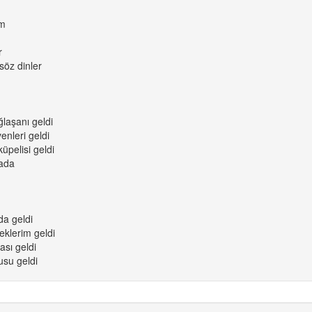
im
r
öz dinler
laşanı geldi
enleri geldi
üpelisi geldi
rada
da geldi
eklerim geldi
ası geldi
usu geldi