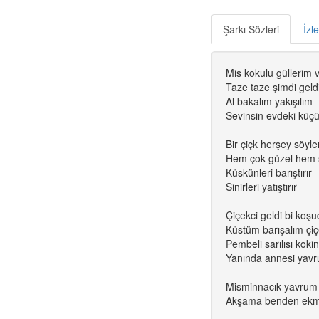
Şarkı Sözleri
İzl
Mis kokulu güllerim 
Taze taze şimdi geld
Al bakalım yakışılım
Sevinsin evdeki küç
Bir çiçk herşey söyle
Hem çok güzel hem s
Küskünleri barıştırır
Sinirleri yatıştırır
Çiçekci geldi bi koşu
Küstüm barışalım çiç
Pembeli sarılısı kokin
Yanında annesi yavr
Misminnacık yavrum
Akşama benden ekm