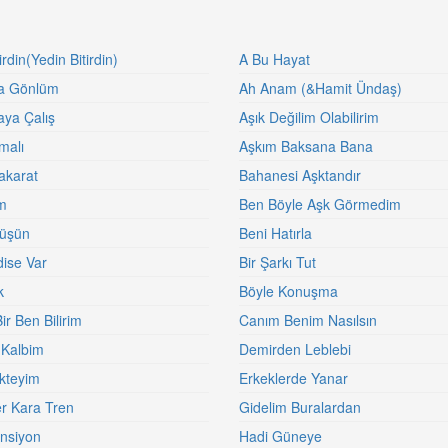
tirdin(Yedin Bitirdin)
A Bu Hayat
a Gönlüm
Ah Anam (&Hamit Ündaş)
ya Çalış
Aşık Değilim Olabilirim
malı
Aşkım Baksana Bana
akarat
Bahanesi Aşktandır
m
Ben Böyle Aşk Görmedim
Düşün
Beni Hatırla
dise Var
Bir Şarkı Tut
k
Böyle Konuşma
ir Ben Bilirim
Canım Benim Nasılsın
Kalbim
Demirden Leblebi
kteyim
Erkeklerde Yanar
r Kara Tren
Gidelim Buralardan
nsiyon
Hadi Güneye