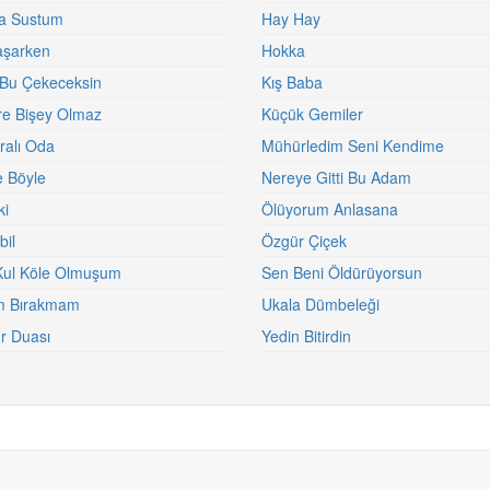
na Sustum
Hay Hay
Yaşarken
Hokka
Bu Çekeceksin
Kış Baba
re Bişey Olmaz
Küçük Gemiler
alı Oda
Mühürledim Seni Kendime
 Böyle
Nereye Gitti Bu Adam
ki
Ölüyorum Anlasana
il
Özgür Çiçek
Kul Köle Olmuşum
Sen Beni Öldürüyorsun
m Bırakmam
Ukala Dümbeleği
r Duası
Yedin Bitirdin