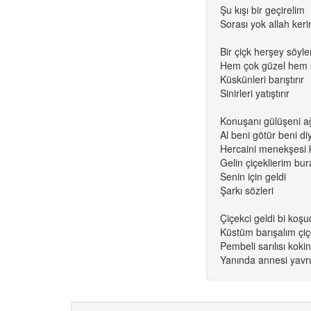
Şu kışı bir geçirelim
Sorası yok allah ker
Bir çiçk herşey söyle
Hem çok güzel hem s
Küskünleri barıştırır
Sinirleri yatıştırır
Konuşanı gülüşeni ağ
Al beni götür beni diy
Hercaini menekşesi k
Gelin çiçeklierim bu
Senin için geldi
Şarkı sözleri
Çiçekci geldi bi koşu
Küstüm barışalım çiç
Pembeli sarılısı kokin
Yanında annesi yavr