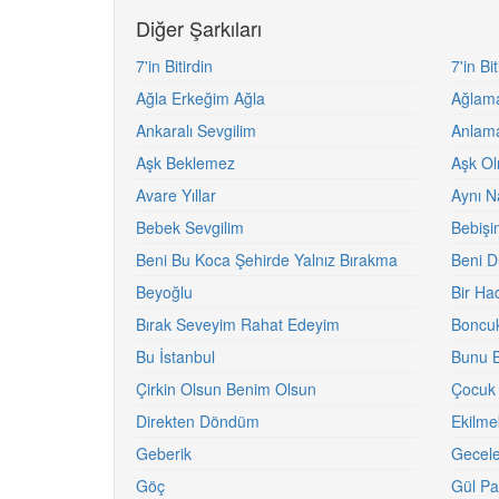
Diğer Şarkıları
7'in Bitirdin
7'in Bi
Ağla Erkeğim Ağla
Ağlam
Ankaralı Sevgilim
Anlama
Aşk Beklemez
Aşk Ol
Avare Yıllar
Aynı N
Bebek Sevgilim
Bebişi
Beni Bu Koca Şehirde Yalnız Bırakma
Beni 
Beyoğlu
Bir Ha
Bırak Seveyim Rahat Edeyim
Boncu
Bu İstanbul
Bunu B
Çirkin Olsun Benim Olsun
Çocuk 
Direkten Döndüm
Ekilme
Geberik
Gecele
Göç
Gül Pa