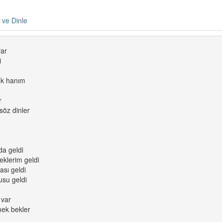
e ve Dinle
var
i
ük hanım
r
öz dinler
da geldi
eklerim geldi
ası geldi
usu geldi
 var
ek bekler