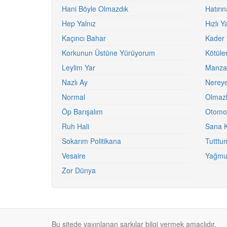
Hani Böyle Olmazdık
Hatırı
Hep Yalnız
Hızlı 
Kaçıncı Bahar
Kader 
Korkunun Üstüne Yürüyorum
Kötüle
Leylim Yar
Manzar
Nazlı Ay
Nereye
Normal
Olmaz
Öp Barışalım
Otomob
Ruh Hali
Sana 
Sokarım Politikana
Tutttu
Vesaire
Yağmu
Zor Dünya
Bu sitede yayınlanan şarkılar bilgi vermek amaçlıdır.