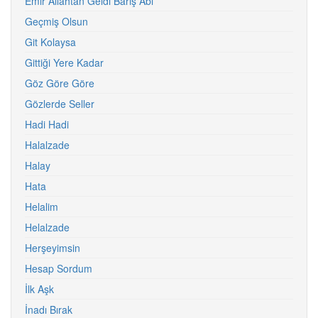
Emir Allahtan Geldi Barış Abi
Geçmiş Olsun
Git Kolaysa
Gittiği Yere Kadar
Göz Göre Göre
Gözlerde Seller
Hadi Hadi
Halalzade
Halay
Hata
Helalim
Helalzade
Herşeyimsin
Hesap Sordum
İlk Aşk
İnadı Bırak