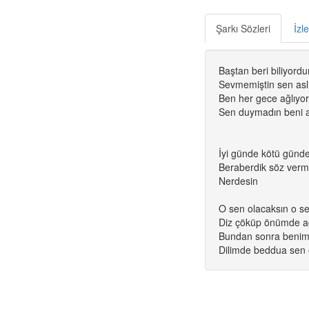
Şarkı Sözleri
İzl
Baştan beri biliyord
Sevmemiştin sen asl
Ben her gece ağlıy
Sen duymadın beni 
İyi günde kötü günd
Beraberdik söz vermi
Nerdesin
O sen olacaksın o se
Diz çöküp önümde a
Bundan sonra benim
Dilimde beddua sen 