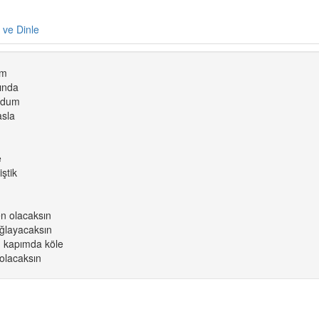
e ve Dinle
um
ında
ordum
asla
e
ştik
n olacaksın
ğlayacaksın
 kapımda köle
olacaksın