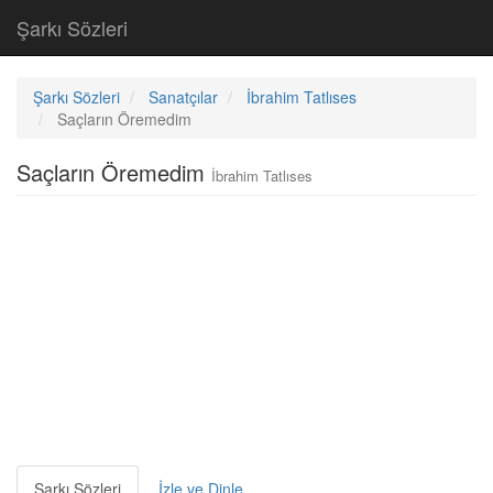
Şarkı Sözleri
Şarkı Sözleri
Sanatçılar
İbrahim Tatlıses
Saçların Öremedim
Saçların Öremedim
İbrahim Tatlıses
Şarkı Sözleri
İzle ve Dinle