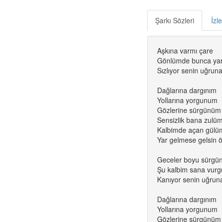
Şarkı Sözleri
İzl
Aşkına varmı çare
Gönlümde bunca ya
Sızlıyor senin uğrun
Dağlarına dargınım
Yollarına yorgunum
Gözlerine sürgünüm
Sensizlik bana zulü
Kalbimde açan gülü
Yar gelmese gelsin 
Geceler boyu sürgü
Şu kalbim sana vur
Kanıyor senin uğrun
Dağlarına dargınım
Yollarına yorgunum
Gözlerine sürgünüm