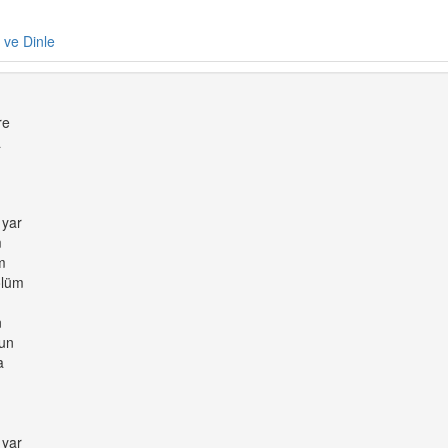
e ve Dinle
re
a
 yar
m
m
ölüm
n
gun
a
 yar