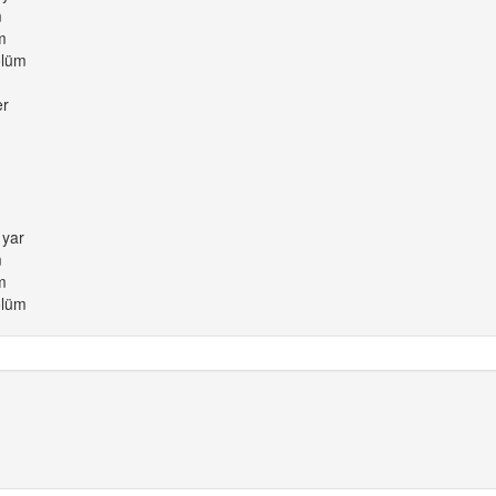
m
m
ölüm
er
 yar
m
m
ölüm