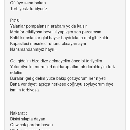
Gülüyo sana bakan
Terbiyesiz terbiyesiz
Pit10:
Yalanlar pompalansın arabam yolda kalsın
Metafor etkiliyosa beynini yaptıgım son parçamsın
Kalbi kır aslanlar gibi haykır baydı kılatta mal gibi kaldı
Kapasitesi meselesi ruhunu oksayan aynı
klansmandanmıyız hayır .
Gel gidelim bize dize gelmeyelim önce bi terliyelim
Yeter diyelim mermileri doldurup attım bir derbideyim terk
edelim
Buraları gel gidelim yüze bakıp çözüyorum her niyeti
Bana ver diyeti açıkça herkese doğruyu söylüyorum diye
ismim terbiyesiz
Nakarat :
Dişini sıkıpta dayan
Ouw cok pardon bayan