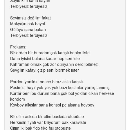
Söyle kim sana kayan
Terbiyesiz terbiyesiz
Sevimsiz değilim fakat
Makyajın cok bayat
Gülüyo sana bakan
Terbiyesiz terbiyesiz
Frekans:
Bir ordan bir buradan çok karıştı benim liste
Daha iyisini bulana kadar hep sen iste
Kahraman olmak çok zor dünyanın derdi bitmez
Sevgilin kafayı çizip seni bitirmek ister
Pardon yanıldın bence bıraz aklın karıstı
Pesimist hayır yok yok yok bazı kesimler yanlış tanımış
Kurtar beni bu durum bana çok bol yoldan cıkan herkese
kondom
Kovboy alkışlar sana konsol pc alsana hovboy
Bir elim askıda bir elim baskıda otobüste
Herkesin fiyatı var biliyorum bak karaviste
Çitimi ki bak figo fiko fisi otobüste