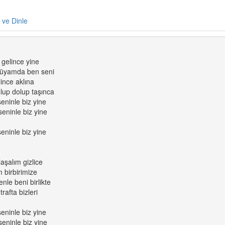
e ve Dinle
 gelince yine
rüyamda ben seni
ince aklına
olup dolup taşınca
eninle biz yine
seninle biz yine
eninle biz yine
aşalım gizlice
 birbirimize
nle beni birlikte
rafta bizleri
eninle biz yine
seninle biz yine