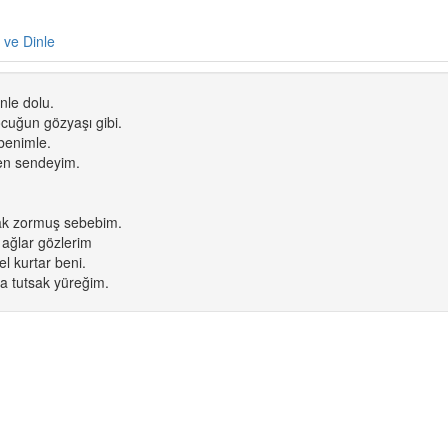
e ve Dinle
nle dolu.
ocuğun gözyaşı gibi.
benimle.
n sendeyim.
ak zormuş sebebim.
 ağlar gözlerim
l kurtar beni.
a tutsak yüreğim.