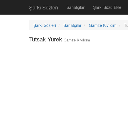
Şarkı Sözleri
Sanatçılar
Şarkı Sözü Ekle
Şarkı Sözleri
Sanatçılar
Gamze Kıvılcım
Tu
Tutsak Yürek
Gamze Kıvılcım