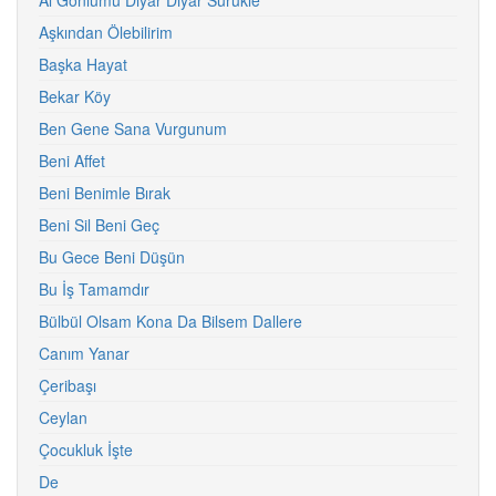
Al Gönlümü Diyar Diyar Sürükle
Aşkından Ölebilirim
Başka Hayat
Bekar Köy
Ben Gene Sana Vurgunum
Beni Affet
Beni Benimle Bırak
Beni Sil Beni Geç
Bu Gece Beni Düşün
Bu İş Tamamdır
Bülbül Olsam Kona Da Bilsem Dallere
Canım Yanar
Çeribaşı
Ceylan
Çocukluk İşte
De