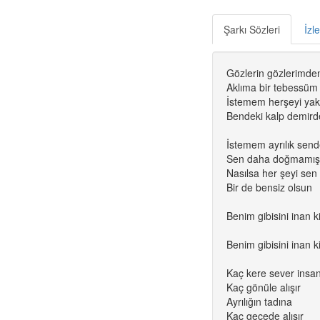
Şarkı Sözleri
İzl
Gözlerin gözlerimde
Aklıma bir tebessüm t
İstemem herşeyi yak
Bendeki kalp demirde
İstemem ayrılık sen
Sen daha doğmamış 
Nasılsa her şeyi sen 
Bir de bensiz olsun
Benim gibisini inan k
Benim gibisini inan k
Kaç kere sever insa
Kaç gönüle alışır
Ayrılığın tadına
Kaç gecede alışır