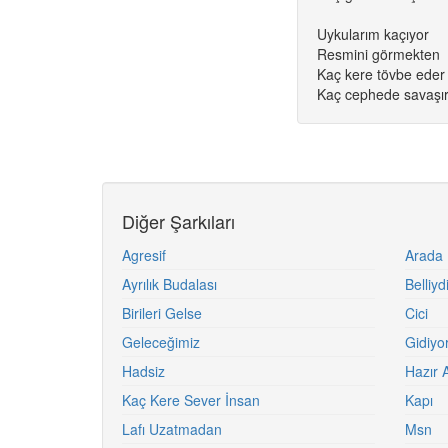
Uykularım kaçıyor
Resmini görmekten
Kaç kere tövbe eder
Kaç cephede savaşır
Diğer Şarkıları
Agresif
Arada 
Ayrılık Budalası
Belliyd
Birileri Gelse
Cici
Geleceğimiz
Gidiyo
Hadsiz
Hazır 
Kaç Kere Sever İnsan
Kapı
Lafı Uzatmadan
Msn