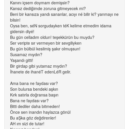
Kanını içsem doymam demişsin?
Kansız dediğimde zoruna gitmeyecek mi?
Beni bir kansıza yandı sananlar, acıyı né bilir ki? yanmayı ne
bilsin!
Oysa ben, séN sorgudayken téK kelime etmedim idama
gidersin diyé!
Bu gün celladım oldun! teşekkürün bu muydu?
Ser veripte sır vermeyen bir sevgiliyken
Bu gün bülbül kesilmiş şakır olmuşsun!
Susamaz mıydın?
Yaşandı gitti!
Bir girdap gibi yutamaz mıydın?
İhanete de ihanéT edenLéR gelir.
Ama bana ne faydası var?
Son bulursa bendeki aşkın
Kırk satırla doğransa başın
Bana ne faydası var?
Bitti dediler daha bitmeden!
Önce sen inandın haylazca gönül
Bu aŞka göz değdirenler!
AH ım sizi de tutar!