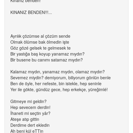
Kınanız benden!
KINANIZ BENDEN!!!...
Ayrılık çözümse al çözüm sende
Olmak ölümse bak ölmedin işte
Göz gözé gelsek te gelmesek te
Bir yastığa baş koyup yanamaz mıydın?
Bir busene bu canımı satamaz mıydın?
Kalamaz mıydın, yanamaz mıydın, olamaz mıydın?
Sevemez miydin? demiyorum, biliyorum gönlün benle
Ben de öyle, her nefeste, bin istekle, hep seninle
Yer ile gökte, gündüz gece, hep erkekçe, yüreğimlé!
Gitmeye mi geldin?
Hep sevecem derdin!
İhaneti mi seçtin yâr?
Ateşe atıp gittin
Derdime dert ekledin
Ah beni kül eTTin