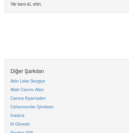
Yâr beni éL ettin.
Diğer Şarkıları
Adın Leke Sevgiye
Allah Canımı Alsın
Canına Kıyamadım
Cehennemler İçindesin
İnadına
Ki Göresin
Saydım Gitti