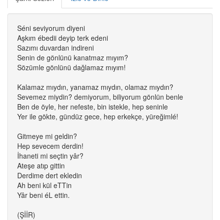
Séni seviyorum diyeni
Aşkım ébedii deyip terk edeni
Sazımı duvardan indireni
Senin de gönlünü kanatmaz mıyım?
Sözümle gönlünü dağlamaz mıyım!
Kalamaz mıydın, yanamaz mıydın, olamaz mıydın?
Sevemez miydin? demiyorum, biliyorum gönlün benle
Ben de öyle, her nefeste, bin istekle, hep seninle
Yer ile gökte, gündüz gece, hep erkekçe, yüreğimlé!
Gitmeye mi geldin?
Hep sevecem derdin!
İhaneti mi seçtin yâr?
Ateşe atıp gittin
Derdime dert ekledin
Ah beni kül eTTin
Yâr beni éL ettin.
(ŞİİR)