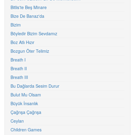
Bitlis'te Beş Minare
Bize De Banaz'da
Bizim
Böyledir Bizim Sevdamız
Boz Atlı Hızır
Bozgun Öter Telimiz
Breath I
Breath II
Breath III
Bu Dağlarda Sesim Durur
Bulut Mu Olsam
Büyük İnsanlık
Çağrışa Çağrışa
Ceylan
Children Games