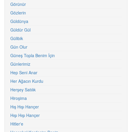
Görünür
Gözlerin
Güldünya
Güldür Gül
Gülibik
Gün Olur
Güneş Topla Benim İçin
Günlerimiz
Hep Seni Anar
Her Ağacın Kurdu
Herşey Satılık
Hiroşima
Hış Hışı Hançer
Hışı Hışı Hançer
Hitler'e