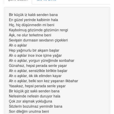
Bir küçük iz kaldı senden bana
En güzel yerinde kalbimin hala
Hiç, hiç düşünmedin mi beni
Kaybolmuş gözümde gözümün rengi
Aşk, ne olur terketme beni
Sevişsin durmasın sevdanın çiçekleri
Ah o aşklar
Hep yağmurlu bir akşam başlar
Ah o aşklar ince ince içime yağar
Ah o aşklar, yorgun yüreğimde sonbahar
Günahsız, hepsi perada senle yaşar
Ah o aşklar, sensizlikle birlikte başlar
Ah o aşklar, ılık ılık elimden kayar
Ah o aşklar, belki son kez yaşanan ilkbahar
Yasaksız, hepsi perada senle yaşar
Bir küçük giz saklı senden bana
Nefesimde nefesin duruyor hala
Çok zor alışmak yokluğuna
Sözlerin bozulmaz yemindir bana
Son dileğim unutma beni