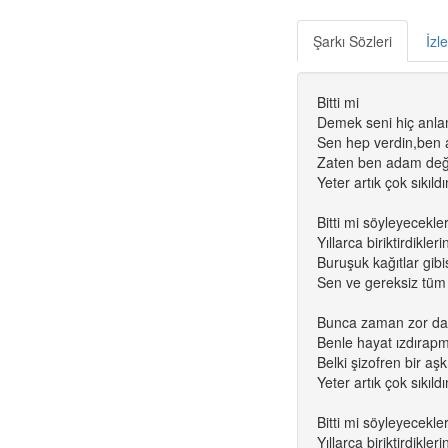
Şarkı Sözleri
İzl
Bitti mi
Demek seni hiç anl
Sen hep verdin,ben 
Zaten ben adam değ
Yeter artık çok sıkıld
Bitti mi söyleyecekle
Yıllarca biriktirdikleri
Buruşuk kağıtlar gibi
Sen ve gereksiz tüm
Bunca zaman zor d
Benle hayat ızdırapm
Belki şizofren bir a
Yeter artık çok sıkıld
Bitti mi söyleyecekle
Yıllarca biriktirdikleri