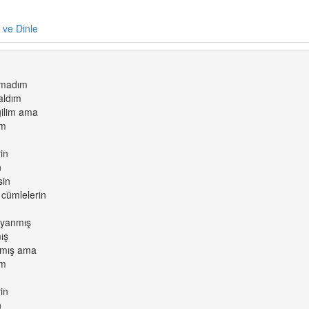
e ve Dinle
amadım
aldım
ilim ama
ım
rin
n
sin
 cümlelerin
ayanmış
ış
şkmış ama
ım
rin
n