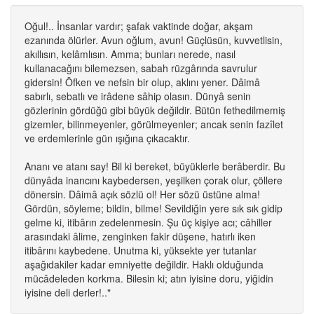
Oğul!.. İnsanlar vardır; şafak vaktinde doğar, akşam
ezanında ölürler. Avun oğlum, avun! Güçlüsün, kuvvetlisin,
akıllısın, kelâmlısın. Amma; bunları nerede, nasıl
kullanacağını bilemezsen, sabah rüzgârında savrulur
gidersin! Öfken ve nefsin bir olup, aklını yener. Dâimâ
sabırlı, sebatlı ve irâdene sâhip olasın. Dünyâ senin
gözlerinin gördüğü gibi büyük değildir. Bütün fethedilmemiş
gizemler, bilinmeyenler, görülmeyenler; ancak senin fazîlet
ve erdemlerinle gün ışığına çıkacaktır.
Ananı ve atanı say! Bil ki bereket, büyüklerle berâberdir. Bu
dünyâda inancını kaybedersen, yeşilken çorak olur, çöllere
dönersin. Dâimâ açık sözlü ol! Her sözü üstüne alma!
Gördün, söyleme; bildin, bilme! Sevildiğin yere sık sık gidip
gelme ki, itibârın zedelenmesin. Şu üç kişiye acı; câhiller
arasındaki âlime, zenginken fakir düşene, hatırlı iken
itibârını kaybedene. Unutma ki, yüksekte yer tutanlar
aşağıdakiler kadar emniyette değildir. Haklı olduğunda
mücâdeleden korkma. Bilesin ki; atın iyisine doru, yiğidin
iyisine deli derler!.."