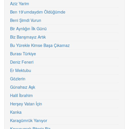
Aziz Yarim
Ben 19'umdaydım Öldüğümde
Beni Şimdi Vurun
Bir Ayrılığın İlk Günü
Biz Barışmayız Artık
Bu Yürekle Kimse Başa Çıkamaz
Burası Türkiye
Deniz Feneri
Er Mektubu
Gözlerin
Günahsız Aşk
Halil İbrahim
Herşey Vatan İçin
Kanka
Karagümrük Yanıyor
Kavuşursak Biteriz Biz