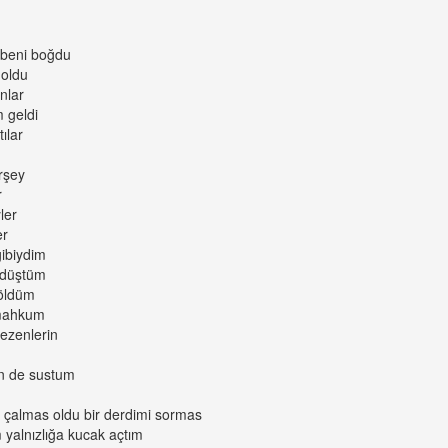
 beni boğdu
 oldu
nlar
m geldi
ılar
erşey
r
ler
er
gibiydim
t düştüm
 öldüm
 mahkum
ezenlerin
n de sustum
 çalmas oldu bir derdimi sormas
 yalnızlığa kucak açtım