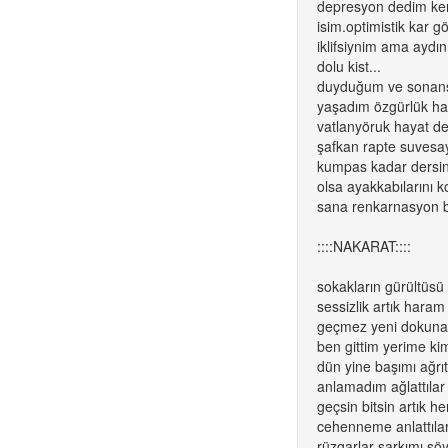
depresyon dedim kend
isim.optimistik kar g
iklifsiynim ama aydı
dolu kist...
duyduğum ve sonans 
yaşadım özgürlük hay
vatlanyöruk hayat de
şafkan rapte suvesay
kumpas kadar dersin
olsa ayakkabılarını 
sana renkarnasyon b
::::NAKARAT::::
sokakların gürültüsü
sessizlik artık haram
geçmez yeni dokuna
ben gittim yerime ki
dün yine başımı ağrıtt
anlamadım ağlattılar
geçsin bitsin artık h
cehenneme anlattıla
rüzgarlar şarkımı söy