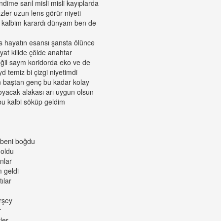
ime sarıl misli misli kayıplarda
özler uzun lens görür niyeti
n kalbim karardı dünyam ben de
hayatın esansı şansta ölünce
at kilide çölde anahtar
ğil saym koridorda eko ve de
d temiz bi çizgi niyetimdi
 baştan genç bu kadar kolay
koyacak alakası arı uygun olsun
u kalbi söküp geldim
 beni boğdu
 oldu
nlar
m geldi
ılar
erşey
r
ler