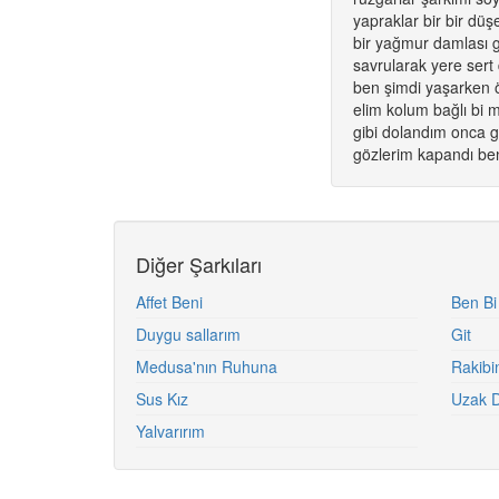
yapraklar bir bir düş
bir yağmur damlası 
savrularak yere ser
ben şimdi yaşarken
elim kolum bağlı bi
gibi dolandım onca g
gözlerim kapandı be
Diğer Şarkıları
Affet Beni
Ben Bi
Duygu sallarım
Git
Medusa'nın Ruhuna
Rakibi
Sus Kız
Uzak D
Yalvarırım