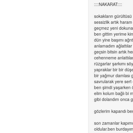
::::NAKARAT::::
sokakların gürültüsü
sessizlik artık haram
geçmez yeni dokuna
ben gittim yerime ki
dün yine başımı ağrıtt
anlamadım ağlattılar
geçsin bitsin artık h
cehenneme anlattıla
rüzgarlar şarkımı söy
yapraklar bir bir düş
bir yağmur damlası 
savrularak yere ser
ben şimdi yaşarken
elim kolum bağlı bi
gibi dolandım onca g
gözlerim kapandı be
son zamanlar kapımı
oldular.ben burdayım