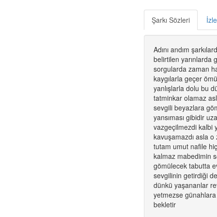
Şarkı Sözleri
İzl
Adını andım şarkılar
belirtilen yarınlard
sorgularda zaman ha
kaygılarla geçer ömür
yanlışlarla dolu bu 
tatminkar olamaz asl
sevgili beyazlara g
yansıması gibidir uz
vazgeçilmezdi kalbi 
kavuşamazdı asla o 
tutam umut nafile hiç
kalmaz mabedimin soğ
gömülecek tabutta ev
sevgilinin getirdiği 
dünkü yaşananlar re
yetmezse günahlara 
bekletir