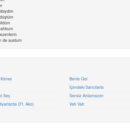
er
gibiydim
t düştüm
 öldüm
 mahkum
ezenlerin
n de sustum
 Kimse
Benle Gel
İçimdeki Sancılarla
ni Seç
Sensiz Anlamsızım
iyarlarda (Ft. Ako)
Vah Vah