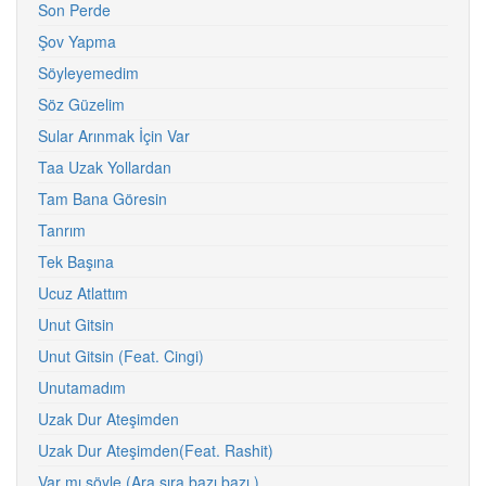
Son Perde
Şov Yapma
Söyleyemedim
Söz Güzelim
Sular Arınmak İçin Var
Taa Uzak Yollardan
Tam Bana Göresin
Tanrım
Tek Başına
Ucuz Atlattım
Unut Gitsin
Unut Gitsin (Feat. Cingi)
Unutamadım
Uzak Dur Ateşimden
Uzak Dur Ateşimden(Feat. Rashit)
Var mı söyle (Ara sıra bazı bazı )