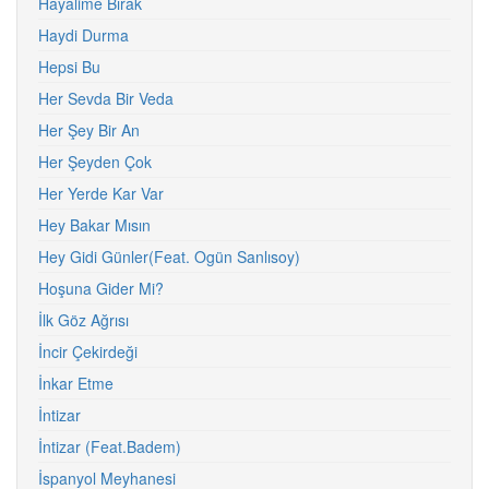
Hayalime Bırak
Haydi Durma
Hepsi Bu
Her Sevda Bir Veda
Her Şey Bir An
Her Şeyden Çok
Her Yerde Kar Var
Hey Bakar Mısın
Hey Gidi Günler(Feat. Ogün Sanlısoy)
Hoşuna Gider Mi?
İlk Göz Ağrısı
İncir Çekirdeği
İnkar Etme
İntizar
İntizar (Feat.Badem)
İspanyol Meyhanesi