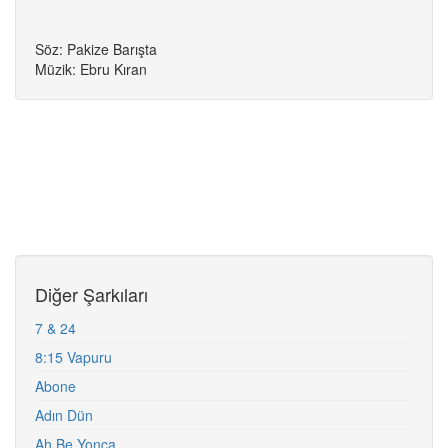
Söz: Pakize Barışta
Müzik: Ebru Kıran
Diğer Şarkıları
7 & 24
8:15 Vapuru
Abone
Adın Dün
Ah Be Yonca