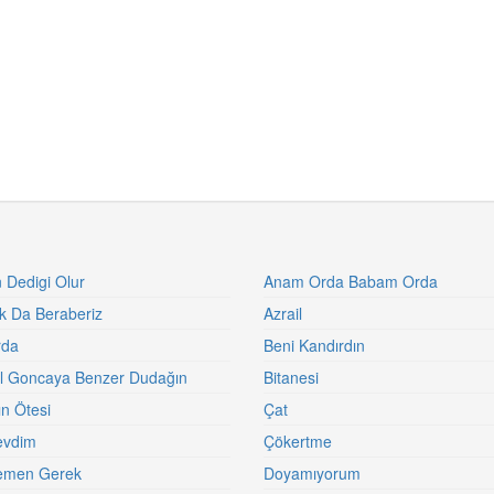
n Dedigi Olur
Anam Orda Babam Orda
ak Da Beraberiz
Azrail
rda
Beni Kandırdın
zıl Goncaya Benzer Dudağın
Bitanesi
n Ötesi
Çat
evdim
Çökertme
men Gerek
Doyamıyorum