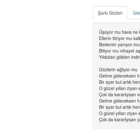
Şarkı Sözleri
İzl
Üşüyor mu hava ne 
Ellerin titriyor mu k
Bedenim yanıyor mu
Bitiyor mu nihayet a
Yıldızları gökten indi
Gözlerin ağlıyor mu
Gelme gideceksen h
Bir ayar bul artık he
O güzel yılları ziyan
Çok da kararlıysan v
Gelme gideceksen h
Bir ayar bul artık he
O güzel yılları ziyan
Çok da kararlıysan çe