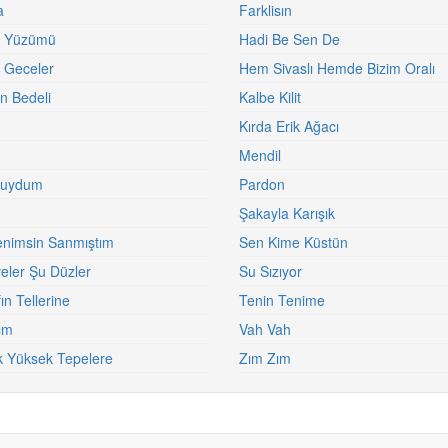
a
Farklisın
r Yüzümü
Hadi Be Sen De
 Geceler
Hem Sivaslı Hemde Bizim Oralı
in Bedeli
Kalbe Kilit
Kırda Erik Ağacı
Mendil
Duydum
Pardon
Şakayla Karışık
nimsin Sanmıştım
Sen Kime Küstün
eler Şu Düzler
Su Sızıyor
ın Tellerine
Tenin Tenime
ım
Vah Vah
 Yüksek Tepelere
Zım Zım