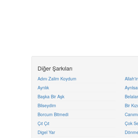
Diğer Şarkıları
Adını Zalim Koydum
Allah'i
Ayrılık
Ayrıls
Başka Bir Aşk
Belala
Bilseydim
Bir Kı
Borcum Bitmedi
Canımı
Çıt Çıt
Çok S
Digel Yar
Dönme