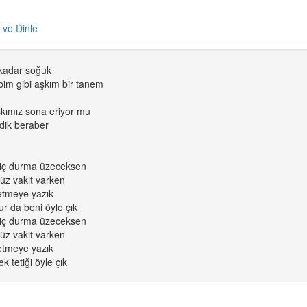
e ve Dinle
kadar soğuk
albim gibi aşkım bir tanem
şkımız sona eriyor mu
rdik beraber
iç durma üzeceksen
nüz vakit varken
 etmeye yazık
ur da beni öyle çık
iç durma üzeceksen
nüz vakit varken
 etmeye yazık
k tetiği öyle çık