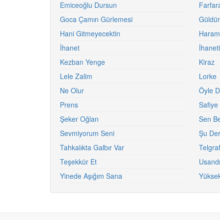
Emiceoğlu Dursun
Farfar
Goca Çamın Gürlemesi
Güldü
Hani Gitmeyecektin
Haram
İhanet
İhanet
Kezban Yenge
Kiraz
Lele Zalim
Lorke
Ne Olur
Öyle 
Prens
Safiye
Şeker Oğlan
Sen Be
Sevmiyorum Seni
Şu Der
Tahkalıkta Galbır Var
Telgraf
Teşekkür Et
Usand
Yinede Aşığım Sana
Yüksek