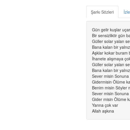
Şarkı Sözleri
İzl
Gün gelir kuşlar uç
Bir sensizliktir gün b
Güller solar yalan s
Bana kalan bir yalnız
Aşklar kokar buram
İhanete alışmaya ço
Güller solar yalan s
Bana kalan bir yalnız
Sever misin Sonuna
Gidermisin Ölüme k
Benim misin Söyler 
Sever misin Sonuna
Gider misin Ölüme k
Yarına çok var
Allah aşkına