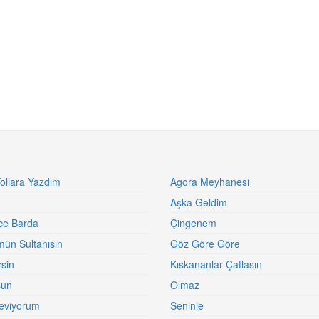
Yollara Yazdım
Agora Meyhanesi
Aşka Geldim
ce Barda
Çingenem
ün Sultanısın
Göz Göre Göre
zsin
Kıskananlar Çatlasın
sun
Olmaz
eviyorum
Seninle