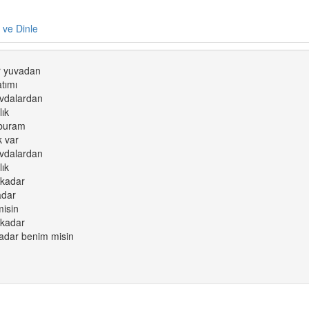
e ve Dinle
ar yuvadan
atımı
evdalardan
lık
 buram
k var
evdalardan
lık
 kadar
adar
misin
 kadar
adar benim misin