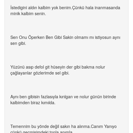
İstedigini aldın kalbim yok benim.Çünkü hala inanmasanda
minik kalbim senin.
Sen Onu Öperken Ben Gibi Sakin olmamı mı istiyosun aynı
sen gibi.
Yüzünü asıp defol git hüseyin der gibi bakma nolur
çağlayanlar gözlerimde sel gibi.
Aynı ben gibisin fazlasıyla kırılgan ve nolur günün birinde
kalbimden biraz kımılda.
Temennim bu yönde değil sakın ha alınma.Canım Yanıyo
çünkü geçmişimdeki tonla anımla.