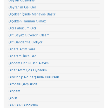
Ceylan Gözlerine
Ceyranım Gel Gel
Çiçekler İçinde Menevşe Baştır
Çiçekten Harman Olmaz
Cici Pabucum Cici
Çift Beyaz Güvercin Olsam
Çift Candarma Geliyor
Cigara Attım Yara
Cigaramı İnce Sar
Çiğdem Der Ki Ben Alayım
Cıhar Attım Şeş Oynadım
Cilvelenip Ne Karşımda Durursan
Cimdallı Çarşısında
Cirigam
Çirkin
Cük Cük Cücelerim