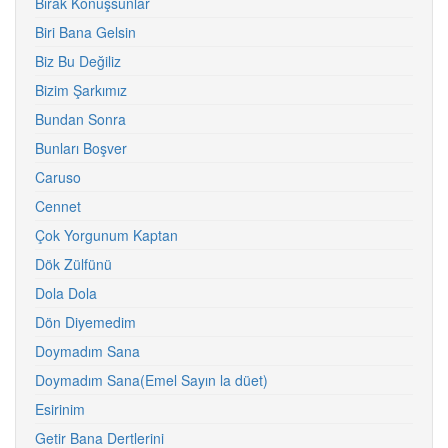
Bırak Konuşsunlar
Biri Bana Gelsin
Biz Bu Değiliz
Bizim Şarkımız
Bundan Sonra
Bunları Boşver
Caruso
Cennet
Çok Yorgunum Kaptan
Dök Zülfünü
Dola Dola
Dön Diyemedim
Doymadım Sana
Doymadım Sana(Emel Sayın la düet)
Esirinim
Getir Bana Dertlerini