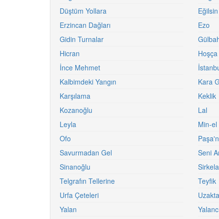
Düştüm Yollara
Eğilsin
Erzincan Dağları
Ezo
Gidin Turnalar
Gülba
Hicran
Hoşça
İnce Mehmet
İstanb
Kalbimdeki Yangın
Kara G
Karşılama
Keklik
Kozanoğlu
Lal
Leyla
Min-el
Ofo
Paşa'n
Savurmadan Gel
Seni A
Sinanoğlu
Sirkel
Telgrafın Tellerine
Teyfik
Urfa Çeteleri
Uzakt
Yalan
Yalanc