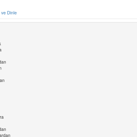
e ve Dinle
k
a
rdan
n
dan
ra
rdan
yardan