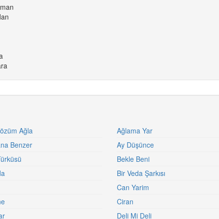
rman
dan
a
ara
Gözüm Ağla
Ağlama Yar
ana Benzer
Ay Düşünce
Türküsü
Bekle Beni
da
Bir Veda Şarkısı
Can Yarim
ne
Ciran
ar
Deli Mi Deli