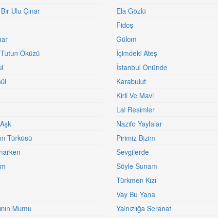
 Bir Ulu Çınar
Ela Gözlü
Fidoş
har
Gülom
 Tutun Öküzü
İçimdeki Ateş
ul
İstanbul Önünde
ül
Karabulut
Kirli Ve Mavi
Lal Resimler
 Aşk
Nazifo Yaylalar
ın Türküsü
Pirimiz Bizim
narken
Sevgilerde
am
Söyle Sunam
Türkmen Kızı
a
Vay Bu Yana
ının Mumu
Yalnızlığa Seranat