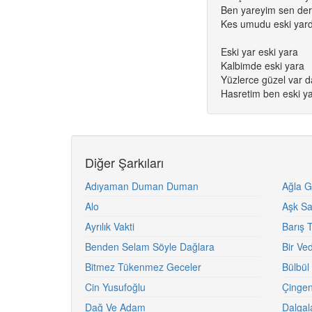
Ben yareyim sen de
Kes umudu eski yar
Eski yar eski yara
Kalbimde eski yara
Yüzlerce güzel var d
Hasretim ben eski y
Diğer Şarkıları
Adıyaman Duman Duman
Ağla 
Alo
Aşk S
Ayrılık Vakti
Barış 
Benden Selam Söyle Dağlara
Bir Ve
Bitmez Tükenmez Geceler
Bülbül
Cin Yusufoğlu
Çinge
Dağ Ve Adam
Dalgal