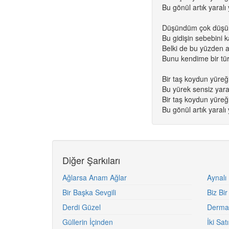
Bu gönül artık yaralı y
Düşündüm çok düş
Bu gidişin sebebini
Belki de bu yüzden
Bunu kendime bir tü
Bir taş koydun yüreği
Bu yürek sensiz yaral
Bir taş koydun yüreği
Bu gönül artık yaralı y
Diğer Şarkıları
Ağlarsa Anam Ağlar
Aynalı
Bir Başka Sevgili
Biz Bir
Derdi Güzel
Derma
Güllerin İçinden
İki Satı