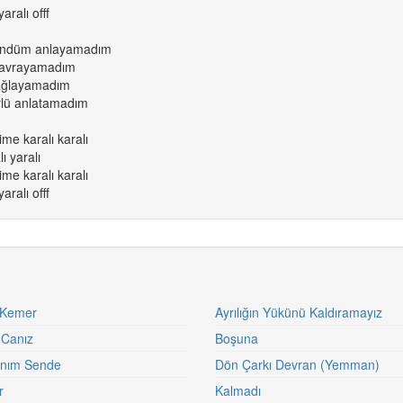
aralı offf
ündüm anlayamadım
 kavrayamadım
 ağlayamadım
rlü anlatamadım
me karalı karalı
ı yaralı
me karalı karalı
aralı offf
 Kemer
Ayrılığın Yükünü Kaldıramayız
 Canız
Boşuna
nım Sende
Dön Çarkı Devran (Yemman)
r
Kalmadı