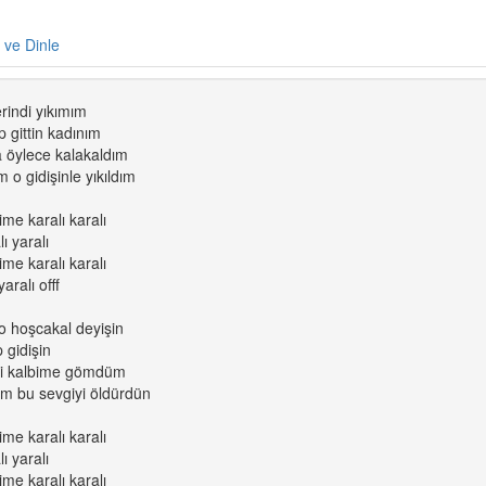
e ve Dinle
rindi yıkımım
p gittin kadınım
 öylece kalakaldım
o gidişinle yıkıldım
me karalı karalı
ı yaralı
me karalı karalı
aralı offf
 o hoşcakal deyişin
 gidişin
ni kalbime gömdüm
m bu sevgiyi öldürdün
me karalı karalı
ı yaralı
me karalı karalı