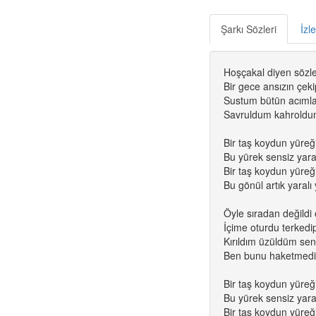
Şarkı Sözleri
İzl
Hoşçakal diyen sözle
Bir gece ansızın çeki
Sustum bütün acımla
Savruldum kahroldum 
Bir taş koydun yüreği
Bu yürek sensiz yaral
Bir taş koydun yüreği
Bu gönül artık yaralı y
Öyle sıradan değildi
İçime oturdu terkedip
Kırıldım üzüldüm se
Ben bunu haketmedi
Bir taş koydun yüreği
Bu yürek sensiz yaral
Bir taş koydun yüreği