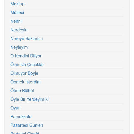
Mektup
Mülteci
Nenni
Nerdesin
Nereye Saklarsın
Neyleyim
O Kendini Biliyor
Ölmesin Çocuklar
Olmuyor Böyle
Öpmek İsterdim
Ötme Bülbül
Öyle Bir Yerdeyim ki
Oyun
Pamukkale
Pazartesi Günleri
Portakal Çiçeği