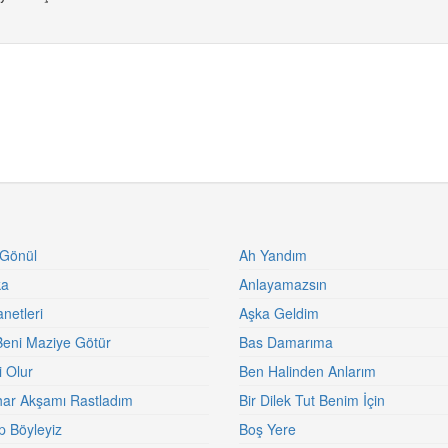
 Gönül
Ah Yandım
ka
Anlayamazsın
netleri
Aşka Geldim
eni Maziye Götür
Bas Damarıma
i Olur
Ben Halinden Anlarım
har Akşamı Rastladım
Bir Dilek Tut Benim İçin
p Böyleyiz
Boş Yere