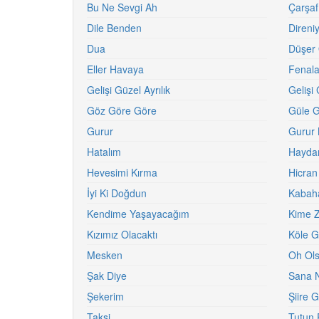
Bu Ne Sevgi Ah
Çarşaf
Dile Benden
Direni
Dua
Düşer
Eller Havaya
Fenala
Gelişi Güzel Ayrılık
Gelişi
Göz Göre Göre
Güle G
Gurur
Gurur 
Hatalım
Hayda
Hevesimi Kırma
Hicran
İyi Ki Doğdun
Kabaha
Kendime Yaşayacağım
Kime Z
Kızımız Olacaktı
Köle G
Mesken
Oh Ol
Şak Diye
Sana 
Şekerim
Şiire 
Taksi
Tutun 