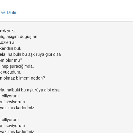
e ve Dinle
ek yok.
ç, aşığım doğuştan.
zleri al.
kendini bul.
ela, halbuki bu aşk rüya gibi olsa
m olur mu?
lı hep şuracığımda.
ak vücudum.
n olmaz bilmem neden?
la, halbuki bu aşk rüya gibi olsa
n biliyorum
eni seviyorum
 yazılmış kaderimiz
n biliyorum
eni seviyorum
 yazılmış kaderimiz