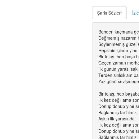
Şarkı Sözleri
İzl
Benden kaçmana ger
Değmemiş nazarım hi
Söylenmemiş güzel sö
Hepsinin içinde yine 
Bir telaş, hep başa b
Geçen zaman merhe
İlk günün yarası sak
Terden sırılsıklam b
Yaz günü sevişmede
Bir telaş, hep başabe
İlk kez değil ama so
Dönüp dönüp yine s
Bağlanmış tarihimiz,
Aşkın ilk yarasında
İlk kez değil ama so
Dönüp dönüp yine s
Bağlanmış tarihimiz,