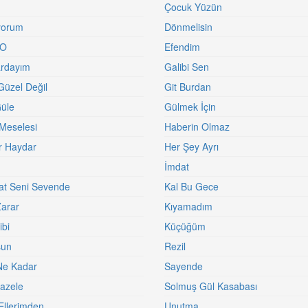
Çocuk Yüzün
yorum
Dönmelisin
 O
Efendim
rdayım
Galibi Sen
 Güzel Değil
Git Burdan
üle
Gülmek İçin
Meselesi
Haberin Olmaz
r Haydar
Her Şey Ayrı
İmdat
t Seni Sevende
Kal Bu Gece
arar
Kıyamadım
ibi
Küçüğüm
sun
Rezil
Ne Kadar
Sayende
Gazele
Solmuş Gül Kasabası
Ellerimden
Unutma