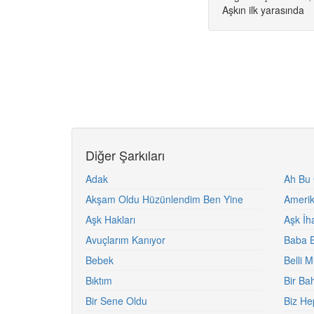
Aşkın ilk yarasında
Diğer Şarkıları
Adak
Ah Bu
Akşam Oldu Hüzünlendim Ben Yine
Ameri
Aşk Hakları
Aşk İha
Avuçlarım Kanıyor
Baba B
Bebek
Belli M
Bıktım
Bir Ba
Bir Sene Oldu
Biz He