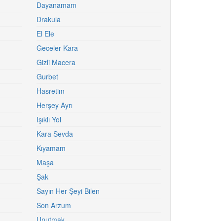
Dayanamam
Drakula
El Ele
Geceler Kara
Gizli Macera
Gurbet
Hasretim
Herşey Ayrı
Işıklı Yol
Kara Sevda
Kıyamam
Maşa
Şak
Sayın Her Şeyi Bilen
Son Arzum
Unutmak