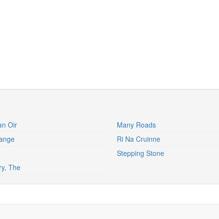
an Oir
Many Roads
ange
Ri Na Cruinne
Stepping Stone
ry, The