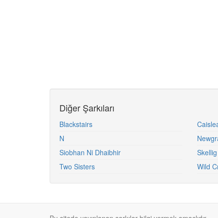
Diğer Şarkıları
Blackstairs
Caisle
N
Newgr
Siobhan Ni Dhaibhir
Skellig
Two Sisters
Wild C