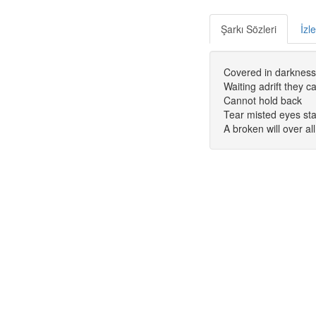
Şarkı Sözleri
İzl
Covered in darkness 
Waiting adrift they 
Cannot hold back
Tear misted eyes st
A broken will over all