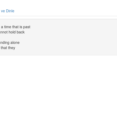
e ve Dinle
a time that is past
cannot hold back
anding alone
 that they