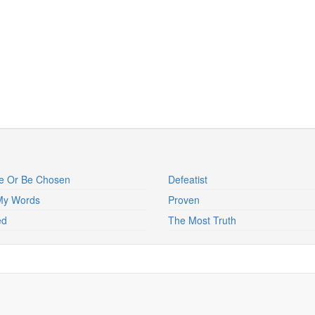
e Or Be Chosen
Defeatist
My Words
Proven
ed
The Most Truth