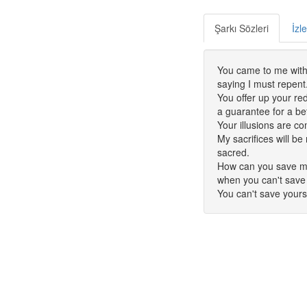
Şarkı Sözleri
İzl
You came to me with 
saying I must repent
You offer up your re
a guarantee for a bet
Your illusions are co
My sacrifices will be
sacred.
How can you save m
when you can't save
You can't save yours