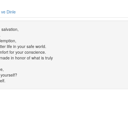
e ve Dinle
salvation,
.
demption,
ter life in your safe world.
mfort for your conscience.
 made in honor of what is truly
e,
 yourself?
elf.