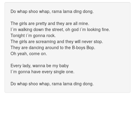
Do whap shoo whap, rama lama ding dong.
The girls are pretty and they are all mine.
I´m walking down the street, oh god i´m looking fine.
Tonight i´m gonna rock.
The girls are screaming and they will never stop.
They are dancing around to the B-boys Bop.
Oh yeah, come on.
Every lady, wanna be my baby
I´m gonna have every single one.
Do whap shoo whap, rama lama ding dong.