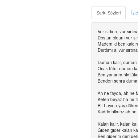
Şarkı Sözleri
İzl
Vur sırtına, vur sırtın
Dostun oldum vur sır
Madem ki ben kald
Derdimi al vur sırtına
Duman kalır, duman k
Ocak tüter duman kal
Ben yanarım hiç tü
Benden sonra duman
Ah ne fayda, ah ne 
Kefen beyaz ha ne f
Bir hayına yaş döker
Kadrin bilmez ah ne
Kalan kalır, kalan kal
Giden gider kalan kal
Ben giderim geri g