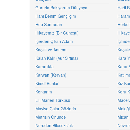
Gururla Bakıyorum Dünyaya
Hadi B
Hani Benim Gençliğim
Harami
Hep Sonradan
Herkes
Hikayemiz (Bir Güneşti)
Hikaye
İçerden Çıkan Adam
İçimde
Kaçak ve Annem
Kaçakç
Kalan Kalır (Vur Sırtına)
Kara Y
Karanlıkta
Karar 
Karwan (Kervan)
Katlim
Kimdi Bunlar
Kız Ka
Korkarım
Koru K
Lili Marlen Türküsü
Macer
Maviye Çalar Gözlerin
Meleğ
Metrisin Önünde
Mican
Nereden Bileceksiniz
Nevroz