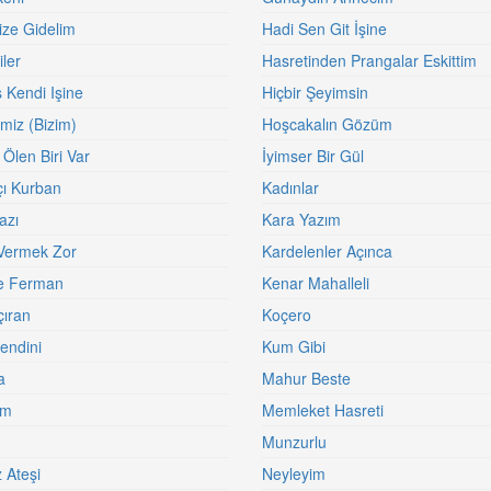
ize Gidelim
Hadi Sen Git İşine
ler
Hasretinden Prangalar Eskittim
 Kendi Işine
Hiçbir Şeyimsin
miz (Bizim)
Hoşcakalın Gözüm
 Ölen Biri Var
İyimser Bir Gül
ı Kurban
Kadınlar
azı
Kara Yazım
Vermek Zor
Kardelenler Açınca
e Ferman
Kenar Mahalleli
çıran
Koçero
endini
Kum Gibi
a
Mahur Beste
im
Memleket Hasreti
Munzurlu
 Ateşi
Neyleyim