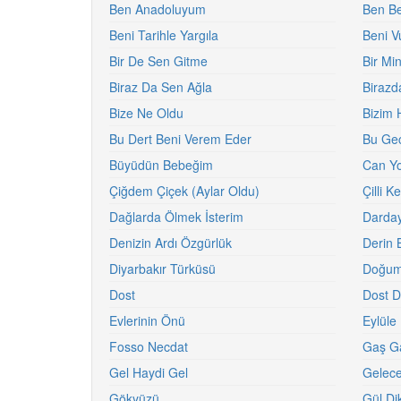
Ben Anadoluyum
Ben Be
Beni Tarihle Yargıla
Beni V
Bir De Sen Gitme
Bir Mi
Biraz Da Sen Ağla
Birazd
Bize Ne Oldu
Bizim 
Bu Dert Beni Verem Eder
Bu Ge
Büyüdün Bebeğim
Can Yo
Çiğdem Çiçek (Aylar Oldu)
Çilli Ke
Dağlarda Ölmek İsterim
Darda
Denizin Ardı Özgürlük
Derin 
Diyarbakır Türküsü
Doğum
Dost
Dost D
Evlerinin Önü
Eylüle 
Fosso Necdat
Gaş G
Gel Haydi Gel
Gelec
Gökyüzü
Gül Di