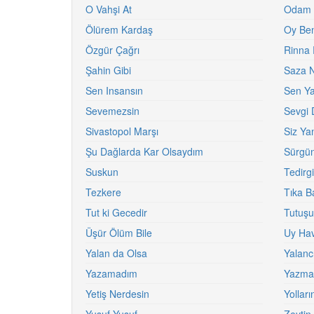
O Vahşi At
Odam K
Ölürem Kardaş
Oy Be
Özgür Çağrı
Rinna 
Şahin Gibi
Saza N
Sen Insansın
Sen Y
Sevemezsin
Sevgi 
Sivastopol Marşı
Siz Ya
Şu Dağlarda Kar Olsaydım
Sürgün
Suskun
Tedirg
Tezkere
Tıka B
Tut ki Gecedir
Tutuşu
Üşür Ölüm Bile
Uy Ha
Yalan da Olsa
Yalancı
Yazamadım
Yazmal
Yetiş Nerdesin
Yollar