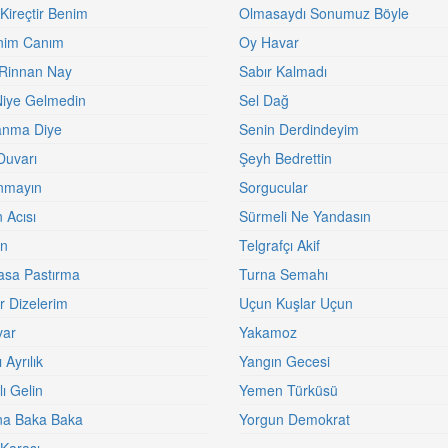
ireçtir Benim
Olmasaydı Sonumuz Böyle
nim Canım
Oy Havar
Rinnan Nay
Sabır Kalmadı
iye Gelmedin
Sel Dağ
anma Diye
Senin Derdindeyim
Duvarı
Şeyh Bedrettin
nmayın
Sorgucular
 Acısı
Sürmeli Ne Yandasın
in
Telgrafçı Akif
asa Pastırma
Turna Semahı
r Dizelerim
Uçun Kuşlar Uçun
var
Yakamoz
 Ayrılık
Yangın Gecesi
ı Gelin
Yemen Türküsü
ına Baka Baka
Yorgun Demokrat