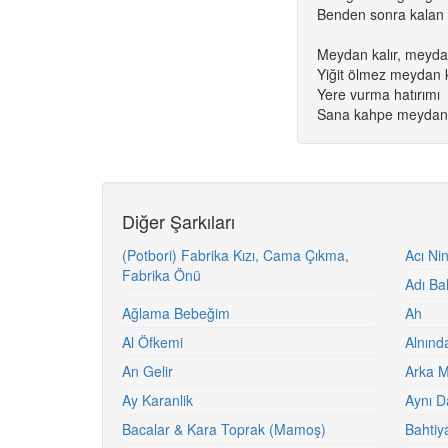
Benden sonra kalan k
Meydan kalır, meydan
Yiğit ölmez meydan k
Yere vurma hatırımı
Sana kahpe meydan k
Diğer Şarkıları
(Potbori) Fabrika Kızı, Cama Çıkma,
Acı Nin
Fabrika Önü
Adı Ba
Ağlama Bebeğim
Ah
Al Öfkemi
Alnınd
An Gelir
Arka M
Ay Karanlik
Aynı D
Bacalar & Kara Toprak (Mamoş)
Bahtiy