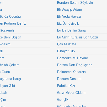
ni
Benden Selam Söyleyin
ur
Bir Acayip Adam
nik Kız Çocuğu
Bir Veda Havası
an Kudurur Deniz
Biz Üç Kişiydik
Hikayemiz
Bu Da Benim Sana
ce Beni Düşün
Bu Şiirin Kuralsız Son Sözü
ldaşım
Çek Mustafa
di
Cinayet Gibi
yım
Demedim Mi Haydar
Bir Ah Çektim
Dersim Dört Dağ İçinde
 Günü
Dokunma Yanarsın
üşmana Karşı
Dostum Dostum
İsyan Gibi
Fabrika Kızı
abah
Gayrı Gider Oldum
eğim
Gençlik
keni
Günaydın Annecim