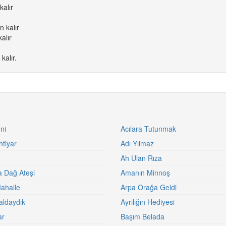
alır
 kalır
alır
alır.
ni
Acılara Tutunmak
htiyar
Adı Yılmaz
Ah Ulan Rıza
a Dağ Ateşi
Amanın Minnoş
ahalle
Arpa Orağa Geldi
aldaydık
Ayrılığın Hediyesi
ar
Başım Belada