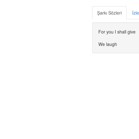
Şarkı Sözleri
İzl
For you I shall give
We laugh