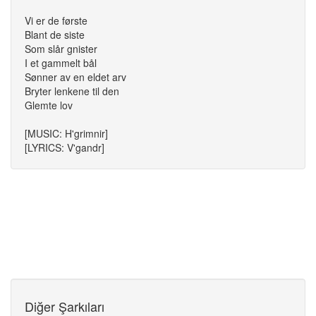
Vi er de første
Blant de siste
Som slår gnister
I et gammelt bål
Sønner av en eldet arv
Bryter lenkene til den
Glemte lov
[MUSIC: H'grimnir]
[LYRICS: V'gandr]
Diğer Şarkıları