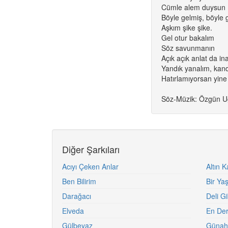
Cümle alem duysun
Böyle gelmiş, böyle 
Aşkım şike şike.
Gel otur bakalım
Söz savunmanın
Açık açık anlat da i
Yandık yanalım, kan
Hatırlamıyorsan yine
Söz-Müzik: Özgün U
Diğer Şarkıları
Acıyı Çeken Anlar
Altın K
Ben Bilirim
Bir Ya
Darağacı
Deli Gi
Elveda
En Der
Gülbeyaz
Günah