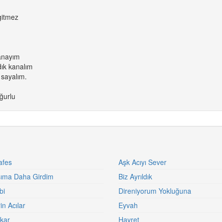
gitmez
nanayım
dık kanalım
 sayalım.
ğurlu
afes
Aşk Acıyı Sever
şıma Daha Girdim
Biz Ayrıldık
bi
Direniyorum Yokluğuna
in Acılar
Eyvah
kar
Hayret