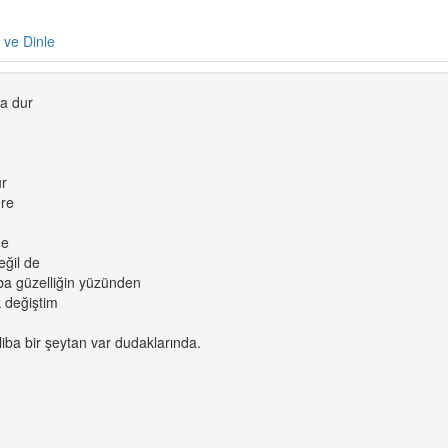
e ve Dinle
a dur
ur
re
de
eğil de
ba güzelliğin yüzünden
 değiştim
ba bir şeytan var dudaklarında.