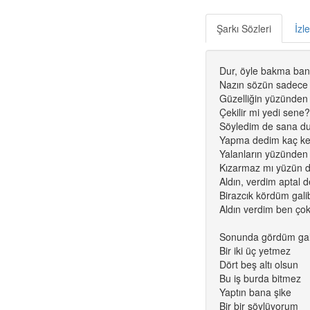
Şarkı Sözleri
İzl
Dur, öyle bakma ban
Nazın sözün sadece
Güzelliğin yüzünden
Çekilir mi yedi sene?
Söyledim de sana d
Yapma dedim kaç ke
Yalanların yüzünden
Kızarmaz mı yüzün 
Aldın, verdim aptal d
Birazcık kördüm gali
Aldın verdim ben çok
Sonunda gördüm gali
Bir iki üç yetmez
Dört beş altı olsun
Bu iş burda bitmez
Yaptın bana şike
Bir bir söylüyorum