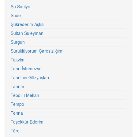
Şu Saniye
Sude
Şükrederim Aşka
Sultan Süleyman
Sürgün
Sürüklüyorum Çaresizliğimi
Takvim
Tanrı İstemezse
Tanrı'nın Gözyaşları
Tanrım
Tebdil-i Mekan
Tempo
Tenna
Teşekkür Ederim
Töre