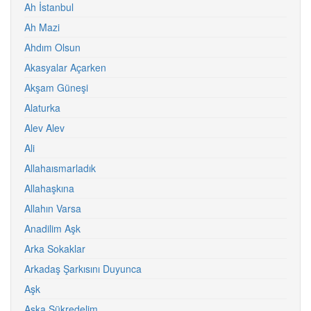
Ah İstanbul
Ah Mazi
Ahdım Olsun
Akasyalar Açarken
Akşam Güneşi
Alaturka
Alev Alev
Ali
Allahaısmarladık
Allahaşkına
Allahın Varsa
Anadilim Aşk
Arka Sokaklar
Arkadaş Şarkısını Duyunca
Aşk
Aşka Şükredelim