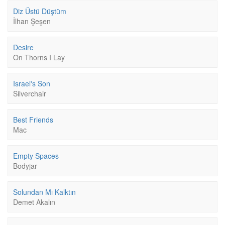
Diz Üstü Düştüm
İlhan Şeşen
Desire
On Thorns I Lay
Israel's Son
Silverchair
Best Friends
Mac
Empty Spaces
Bodyjar
Solundan Mı Kalktın
Demet Akalın