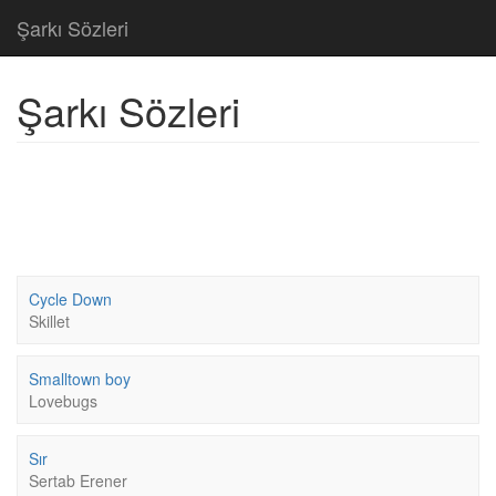
Şarkı Sözleri
Şarkı Sözleri
Cycle Down
Skillet
Smalltown boy
Lovebugs
Sır
Sertab Erener