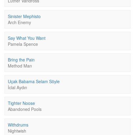
Luther Vandross
Sinister Mephisto
Arch Enemy
Say What You Want
Pamela Spence
Bring the Pain
Method Man
Uçak Babama Selam Söyle
İclal Aydın
Tighter Noose
Abandoned Pools
Withdrums
Nightwish