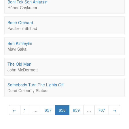
Beni Tek Sen Anlarsın
Hüner Coşkuner
Bone Orchard
Pacifier / Shihad
Ben Kimleyim
Mavi Sakal
The Old Man
John McDermott
Somebody Turn The Lights Off
Dead Celebrity Status
(current)
←
1
…
657
658
659
…
767
→