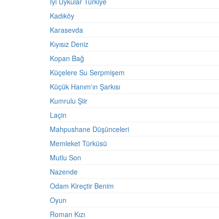
İyi Uykular Türkiye
Kadıköy
Karasevda
Kıyısız Deniz
Kopan Bağ
Küçelere Su Serpmişem
Küçük Hanım'ın Şarkısı
Kumrulu Şiir
Laçin
Mahpushane Düşünceleri
Memleket Türküsü
Mutlu Son
Nazende
Odam Kireçtir Benim
Oyun
Roman Kızı