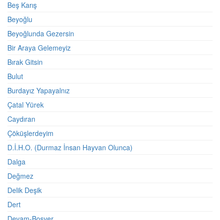
Beş Karış
Beyoğlu
Beyoğlunda Gezersin
Bir Araya Gelemeyiz
Bırak Gitsin
Bulut
Burdayız Yapayalnız
Çatal Yürek
Caydıran
Çöküşlerdeyim
D.İ.H.O. (Durmaz İnsan Hayvan Olunca)
Dalga
Değmez
Delik Deşik
Dert
Devam-Boşver