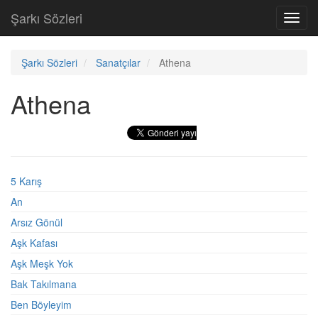
Şarkı Sözleri
Toggl
navig
Şarkı Sözleri
Sanatçılar
Athena
Athena
5 Karış
An
Arsız Gönül
Aşk Kafası
Aşk Meşk Yok
Bak Takılmana
Ben Böyleyim