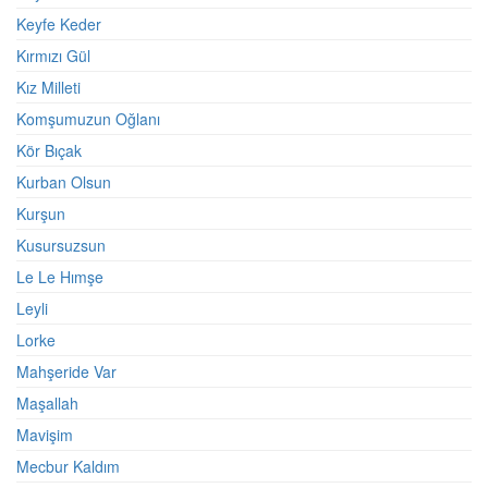
Keyfe Keder
Kırmızı Gül
Kız Milleti
Komşumuzun Oğlanı
Kör Bıçak
Kurban Olsun
Kurşun
Kusursuzsun
Le Le Hımşe
Leyli
Lorke
Mahşeride Var
Maşallah
Mavişim
Mecbur Kaldım