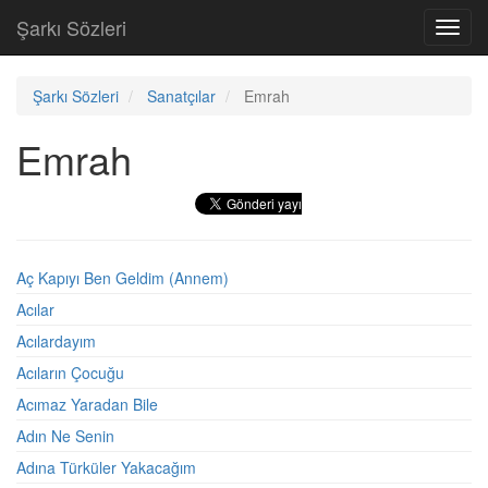
Şarkı Sözleri
Toggl
navig
Şarkı Sözleri
Sanatçılar
Emrah
Emrah
Aç Kapıyı Ben Geldim (Annem)
Acılar
Acılardayım
Acıların Çocuğu
Acımaz Yaradan Bile
Adın Ne Senin
Adına Türküler Yakacağım