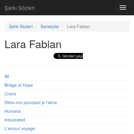
Şarkı Sözleri
Toggl
navig
Şarkı Sözleri
Sanatçılar
Lara Fabian
Lara Fabian
All
Bridge of Hope
Croire
Dites-moi pourquoi je l'aime
Humana
Intoxicated
L'amour voyage