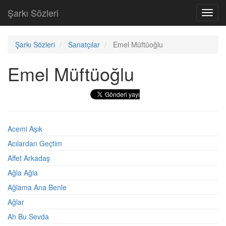
Şarkı Sözleri
Toggl
navig
Şarkı Sözleri
Sanatçılar
Emel Müftüoğlu
Emel Müftüoğlu
Acemi Aşık
Acılardan Geçtim
Affet Arkadaş
Ağla Ağla
Ağlama Ana Benle
Ağlar
Ah Bu Sevda