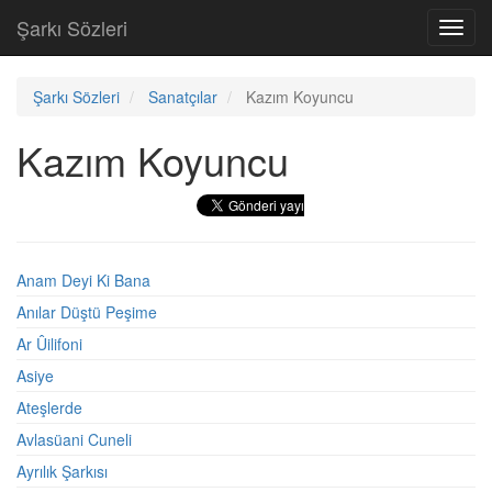
Şarkı Sözleri
Toggl
navig
Şarkı Sözleri
Sanatçılar
Kazım Koyuncu
Kazım Koyuncu
Anam Deyi Ki Bana
Anılar Düştü Peşime
Ar Ûilifoni
Asiye
Ateşlerde
Avlasüani Cuneli
Ayrılık Şarkısı