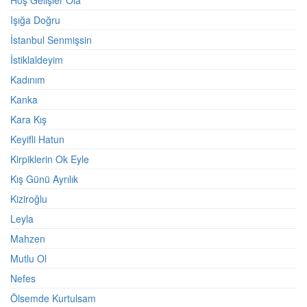
Hoş Gelişler Ola
Işığa Doğru
İstanbul Senmişsin
İstiklaldeyim
Kadınım
Kanka
Kara Kış
Keyifli Hatun
Kirpiklerin Ok Eyle
Kış Günü Ayrılık
Kiziroğlu
Leyla
Mahzen
Mutlu Ol
Nefes
Ölsemde Kurtulsam