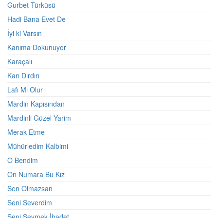
Gurbet Türküsü
Hadi Bana Evet De
İyi ki Varsın
Kanıma Dokunuyor
Karaçalı
Karı Dırdırı
Lafı Mı Olur
Mardin Kapısından
Mardinli Güzel Yarim
Merak Etme
Mühürledim Kalbimi
O Bendim
On Numara Bu Kız
Sen Olmazsan
Seni Severdim
Seni Sevmek İbadet