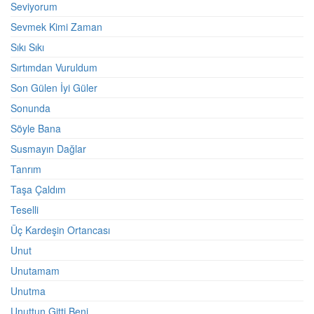
Seviyorum
Sevmek Kimi Zaman
Sıkı Sıkı
Sırtımdan Vuruldum
Son Gülen İyi Güler
Sonunda
Söyle Bana
Susmayın Dağlar
Tanrım
Taşa Çaldım
Teselli
Üç Kardeşin Ortancası
Unut
Unutamam
Unutma
Unuttun Gitti Beni