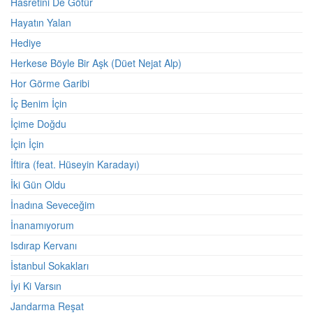
Hasretini De Götür
Hayatın Yalan
Hediye
Herkese Böyle Bir Aşk (Düet Nejat Alp)
Hor Görme Garibi
İç Benim İçin
İçime Doğdu
İçin İçin
İftira (feat. Hüseyin Karadayı)
İki Gün Oldu
İnadına Seveceğim
İnanamıyorum
Isdırap Kervanı
İstanbul Sokakları
İyi Ki Varsın
Jandarma Reşat