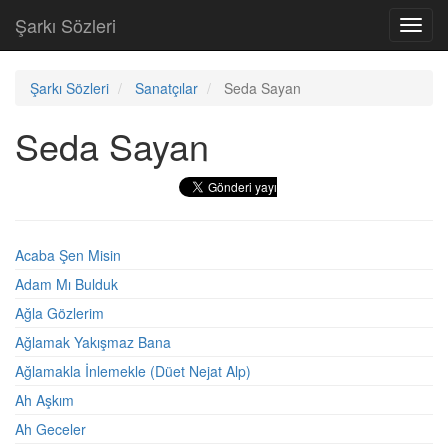
Şarkı Sözleri
Toggl
navig
Şarkı Sözleri
Sanatçılar
Seda Sayan
Seda Sayan
Acaba Şen Misin
Adam Mı Bulduk
Ağla Gözlerim
Ağlamak Yakışmaz Bana
Ağlamakla İnlemekle (Düet Nejat Alp)
Ah Aşkım
Ah Geceler